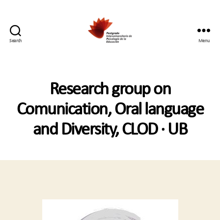
Search
Menu
Postgrado
Interuniversitario
en
Psicología
Research group on
de
la
Comunication, Oral language
Educación
and Diversity, CLOD · UB