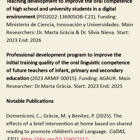
Teaching development to improve the oral competence
of high school and university students in a digital
environment
(PID2022-136905OB-C21). Funding:
Ministerio de Ciencia, Innovación y Universidades. Main
Researchers: Dr. Marta Gràcia & Dr. Silvia Nieva. Start:
2023 End: 2026
Professional development program to improve the
initial training quality of the oral linguistic competence
of future teachers of infant, primary and secondary
education
(2023 ARMIF 00015). Funding: AGAUR. Main
Researcher: Dr.Marta Gràcia. Start: 2023 End: 2025
Notable Publications
Domeniconi, C., Gràcia, M. y Benitez, P. (2025). The
effects of a brief intervention at home based on shared
reading to promote children’s oral Language.
CoDAS,
37(1).
https://doi.org/
10.1590/2317-