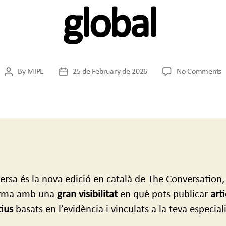
global
o
By
MIPE
25 de February de 2026
No Comments
Post
Post
D
author
date
p
a
l
t
r
e
u
ersa és la nova edició en català de The Conversation,
p
g
orma amb una
gran visibilitat
en què pots publicar
arti
tius
basats en l’evidència i vinculats a la teva especial