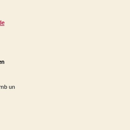
de
en
mb un