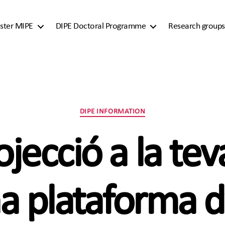
ster MIPE
DIPE Doctoral Programme
Research groups
Categories
DIPE INFORMATION
jecció a la tev
a plataforma d