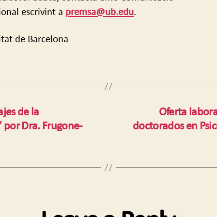
ional escrivint a
premsa@ub.edu
.
itat de Barcelona
jes de la
Oferta labora
 por Dra. Frugone-
doctorados en Psic