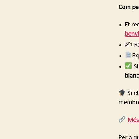
Com par
Et re
benv
️✍ Re
Ex
Si
blanc
Si e
membre 
Més
Per a q