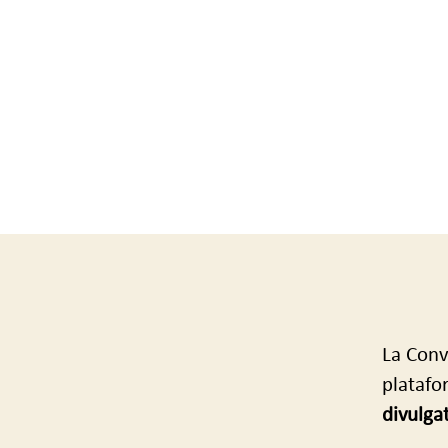
La Conv
plataf
divulga