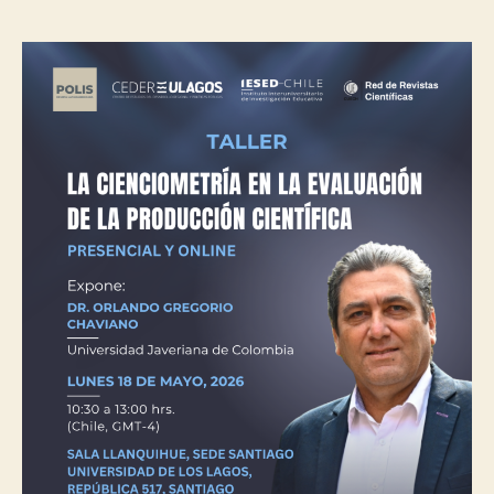
evalua
de
la
produc
científi