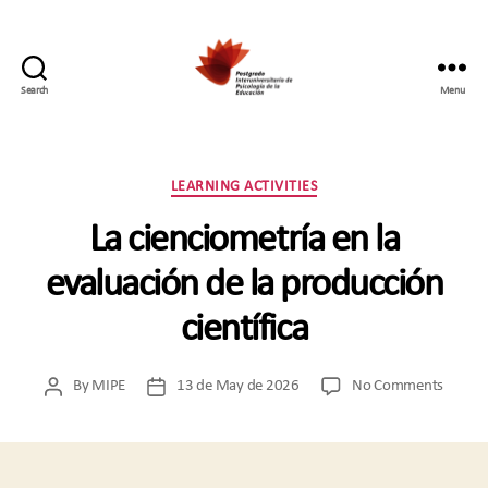
Search
Menu
Postgrado
Interuniversitario
en
Psicología
Categories
LEARNING ACTIVITIES
de
la
La cienciometría en la
Educación
evaluación de la producción
científica
on
By
MIPE
13 de May de 2026
No Comments
Post
Post
La
author
date
ciencio
en
la