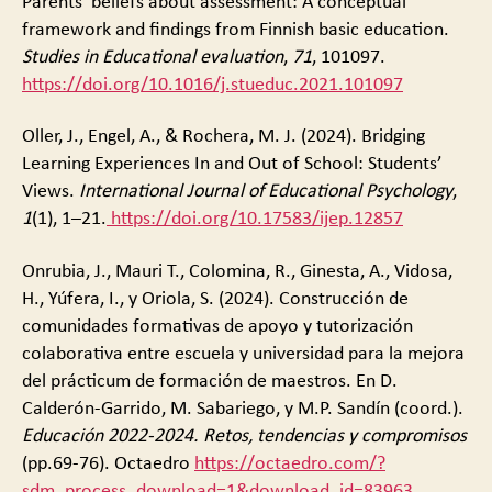
Parents’ beliefs about assessment: A conceptual
framework and findings from Finnish basic education.
Studies in Educational evaluation
,
71
, 101097.
https://doi.org/10.1016/j.stueduc.2021.101097
Oller, J., Engel, A., & Rochera, M. J. (2024). Bridging
Learning Experiences In and Out of School: Students’
Views.
International Journal of Educational Psychology
,
1
(1), 1–21.
https://doi.org/10.17583/ijep.12857
Onrubia, J., Mauri T., Colomina, R., Ginesta, A., Vidosa,
H., Yúfera, I., y Oriola, S. (2024). Construcción de
comunidades formativas de apoyo y tutorización
colaborativa entre escuela y universidad para la mejora
del prácticum de formación de maestros. En D.
Calderón-Garrido, M. Sabariego, y M.P. Sandín (coord.).
Educación 2022-2024. Retos, tendencias y compromisos
(pp.69-76). Octaedro
https://octaedro.com/?
sdm_process_download=1&download_id=83963