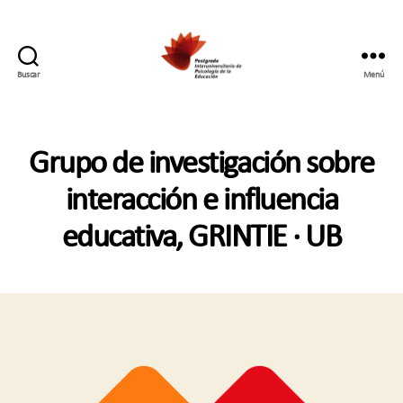
Buscar
Menú
Postgrado
Interuniversitario
en
Psicología
Grupo de investigación sobre
de
la
interacción e influencia
Educación
educativa, GRINTIE · UB