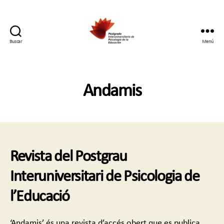
Buscar
Menú
Postgrado
Interuniversitario
en
Psicología
Andamis
de
la
Educación
Revista del Postgrau
Interuniversitari de Psicologia de
l’Educació
‘Andamis’ és una revista d’accés obert que es publica