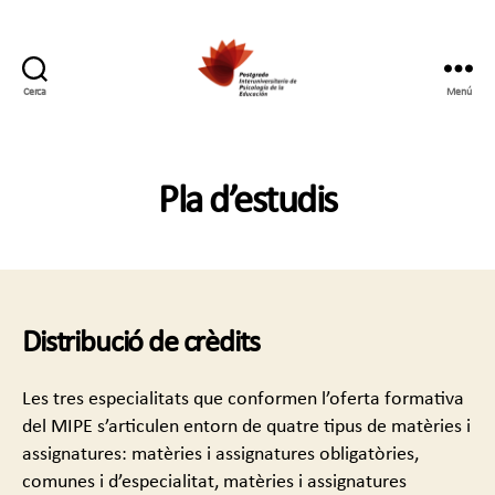
Cerca
Menú
Postgrado
Interuniversitario
en
Psicología
Pla d’estudis
de
la
Educación
Distribució de crèdits
Les tres especialitats que conformen l’oferta formativa
del MIPE s’articulen entorn de quatre tipus de matèries i
assignatures: matèries i assignatures obligatòries,
comunes i d’especialitat, matèries i assignatures