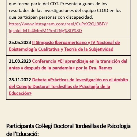
que forma parte del CDT. Presenta algunos de los
resultados de las investigaciones del equipo CLOD en los
que participan personas con discapacidad.
https://www.instagram.com/reel/CuPnX2QL9BF/?
igshid=MTc4MmM1YmI2Ng%3D%3D
25.05.2023
I
I Simposio Iberoamericano y IV Nacional de
Epistemología Cualitativa y Teoría de la Subjetividad
21.03.2023
Conferencia «El aprendizaje en la transición del
antes y después de la pandemia» por la Dra. Ramos
28.11.2022
Debate «Prácticas de investigación en el ámbito
del Colegio Doctoral Tordesillas de Psicología de la
Educación»
Participants
Col·legi Doctoral Tordesillas de Psicologia
de l’Educació: