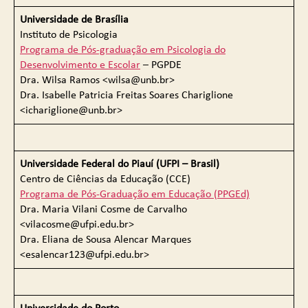
Universidade de Brasília
Instituto de Psicologia
Programa de Pós-graduação em Psicologia do
Desenvolvimento e Escolar
– PGPDE
Dra. Wilsa Ramos <wilsa@unb.br>
Dra. Isabelle Patricia Freitas Soares Chariglione
<ichariglione@unb.br>
Universidade Federal do Piauí (UFPI – Brasil)
Centro de Ciências da Educação (CCE)
Programa de Pós-Graduação em Educação (PPGEd)
Dra. Maria Vilani Cosme de Carvalho
<vilacosme@ufpi.edu.br>
Dra. Eliana de Sousa Alencar Marques
<esalencar123@ufpi.edu.br>