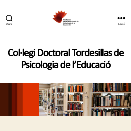
Cerca
Menú
Postgrado
Interuniversitario
en
Psicología
Col·legi Doctoral Tordesillas de
de
la
Psicologia de l’Educació
Educación