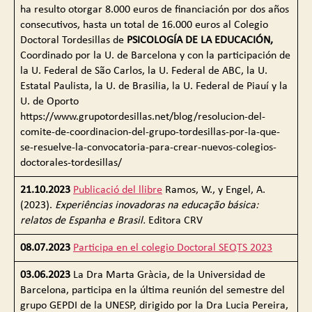
ha resulto otorgar 8.000 euros de financiación por dos años
consecutivos, hasta un total de 16.000 euros al Colegio
Doctoral Tordesillas de
PSICOLOGÍA DE LA EDUCACIÓN,
Coordinado por la U. de Barcelona y con la participación de
la U. Federal de São Carlos, la U. Federal de ABC, la U.
Estatal Paulista, la U. de Brasilia, la U. Federal de Piauí y la
U. de Oporto
https://www.grupotordesillas.net/blog/resolucion-del-
comite-de-coordinacion-del-grupo-tordesillas-por-la-que-
se-resuelve-la-convocatoria-para-crear-nuevos-colegios-
doctorales-tordesillas/
21.10.2023
Publicació del llibre
Ramos, W., y Engel, A.
(2023).
Experiências inovadoras na educação básica:
relatos de Espanha e Brasil.
Editora CRV
08.07.2023
Participa en el colegio Doctoral SEQTS 2023
03.06.2023
La Dra Marta Gràcia, de la Universidad de
Barcelona, participa en la última reunión del semestre del
grupo GEPDI de la UNESP, dirigido por la Dra Lucia Pereira,