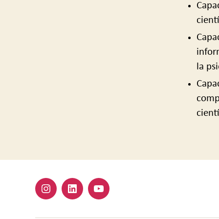
Capac
cient
Capac
infor
la ps
Capac
compe
cient
Instagram
Linkedin
Youtube