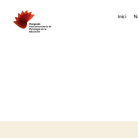
Inici
N
Postgrado
Interuniversitario
en
Psicología
de
la
Educación