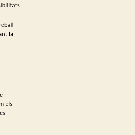
bilitats
reball
ant la
de
n els
es