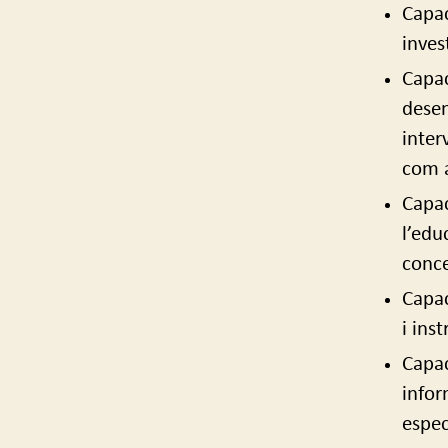
Capac
inves
Capac
desen
inter
com a
Capac
l’edu
conce
Capac
i ins
Capac
infor
espec