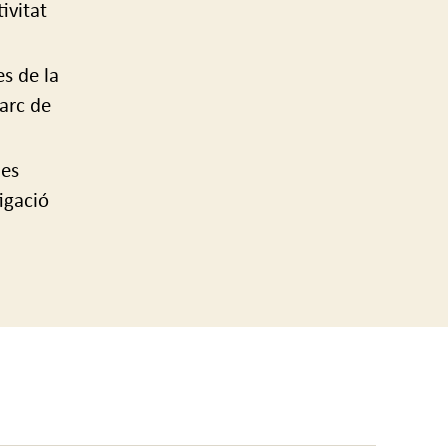
ivitat
es de la
marc de
ies
igació