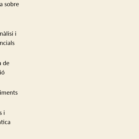
a sobre
àlisi i
ncials
a de
ió
diments
s i
tica