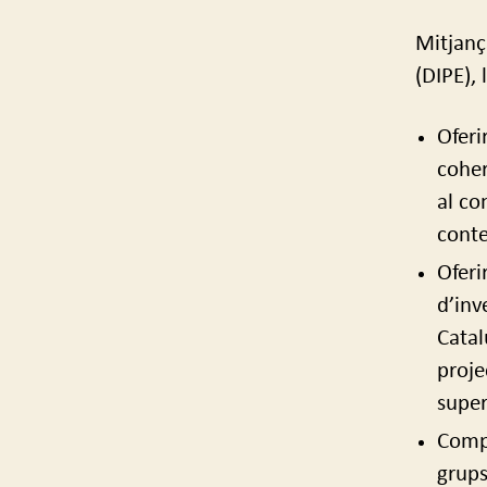
Mitjanç
(DIPE), 
Oferi
coher
al co
conte
Oferi
d’inv
Catal
proje
super
Compa
grups