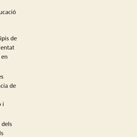
ducació
ipis de
ientat
 en
es
ncia de
 i
 dels
ls