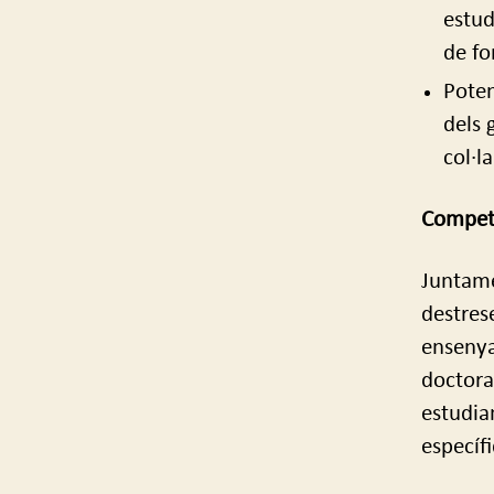
estud
de fo
Poten
dels 
col·l
Compet
Juntame
destres
ensenya
doctora
estudia
específ