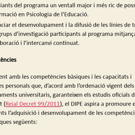
iants del programa un ventall major i més ric de possi
rmació en Psicologia de l’Educació.
ciar el desenvolupament i la difusió de les línies de t
grups d’investigació participants al programa mitjanç
aboració i l’intercanvi continuat.
ències
nt amb les competències bàsiques i les capacitats i
es personals que, d’acord amb l’ordenació vigent dels
ments universitaris, garanteixen els estudis oficials 
t (
Reial Decret 99/2011
), el DIPE aspira a promoure e
nts l’adquisició i desenvolupament de les competènci
iques següents: