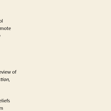
ol
omote
a
eview of
ction
,
liefs
om