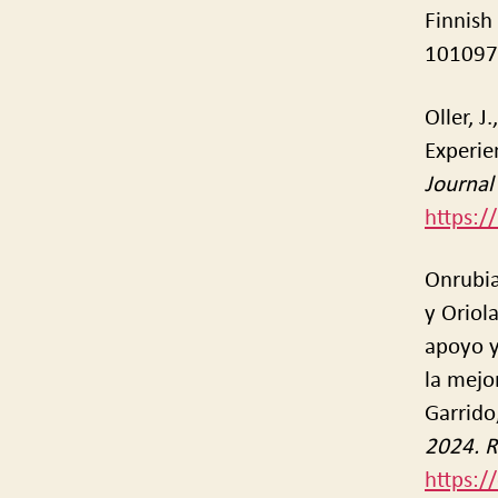
Finnish
101097
Oller, J
Experie
Journal
https:/
Onrubia,
y Oriol
apoyo y
la mejo
Garrido
2024. R
https:/