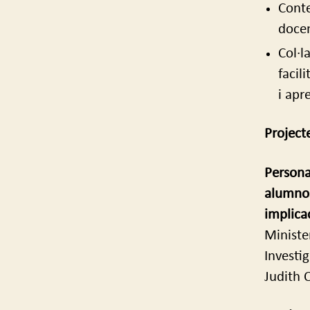
Conte
docen
Col·l
facil
i apr
Project
Personal
alumnos
implica
Ministe
Investi
Judith O