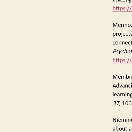
https:/
Merino,
project
connect
Psychol
https:/
Membrive
Advanci
learnin
37
, 10
Nieminen
about a