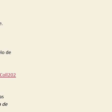
e.
elo de
lColl202
as
a de