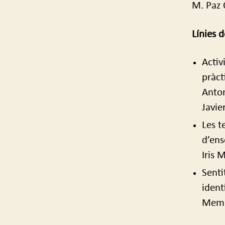
M. Paz O
Línies 
Activ
pràct
Anton
Javie
Les t
d’ens
Iris 
Senti
ident
Membr