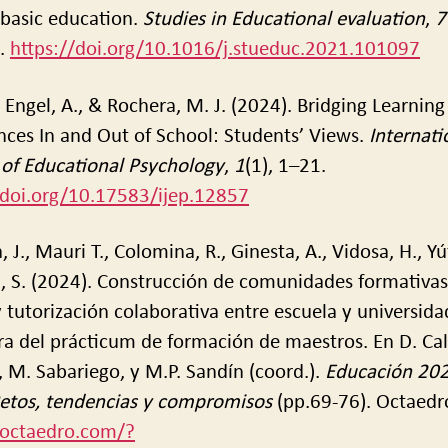
 basic education.
Studies in Educational evaluation
,
7
.
https://doi.org/10.1016/j.stueduc.2021.101097
., Engel, A., & Rochera, M. J. (2024). Bridging Learning
nces In and Out of School: Students’ Views.
Internati
 of Educational Psychology
,
1
(1), 1–21.
/doi.org/10.17583/ijep.12857
 J., Mauri T., Colomina, R., Ginesta, A., Vidosa, H., Yúf
a, S. (2024). Construcción de comunidades formativas
 tutorización colaborativa entre escuela y universida
ra del prácticum de formación de maestros. En D. Ca
, M. Sabariego, y M.P. Sandín (coord.).
Educación 20
etos, tendencias y compromisos
(pp.69-76). Octaedr
/octaedro.com/?