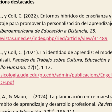
ions destacades
A., y Coll, C. (2022). Entornos híbridos de enseñanza y
zaje para promover la personalización del aprendizaj
 Iberoamericana de Educación a Distancia, 25.
revistas.uned.es/index.php/ried/article/view/31489
., y Coll, C. (2021). La identidad de aprendiz: el mod
alsafi.
Papeles de Trabajo sobre Cultura, Educación y
llo Humano, 17
(1), 1-12.
psicologia.udg.edu/ptcedh/admin/publicacions/Enge
DH.pdf
, A., & Mauri, T. (2024). La planificación entre maestr
bito de aprendizaje y desarrollo profesional.
Revist
gación en Educación
,
22
(2), 196-211.