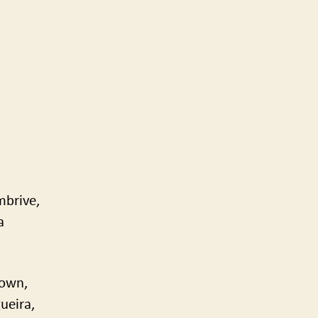
mbrive,
a
rown,
ueira,