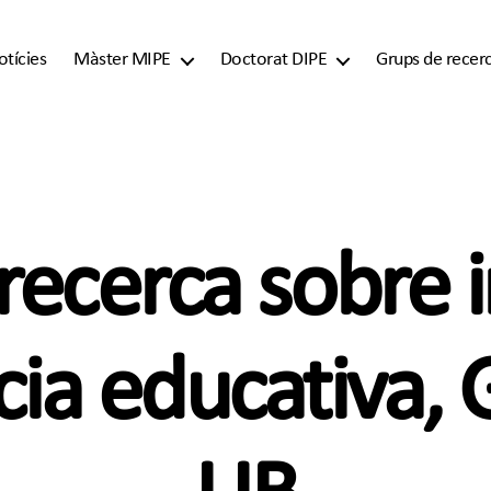
otícies
Màster MIPE
Doctorat DIPE
Grups de recer
recerca sobre i
ncia educativa, 