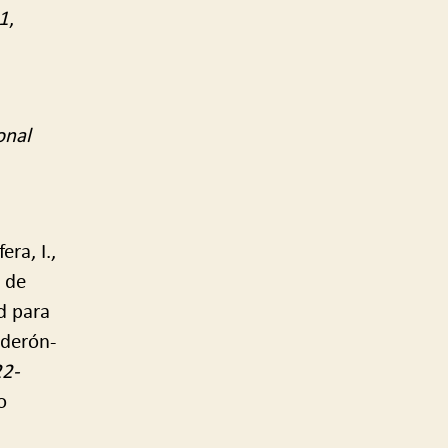
1
,
onal
era, I.,
 de
d para
lderón-
22-
o