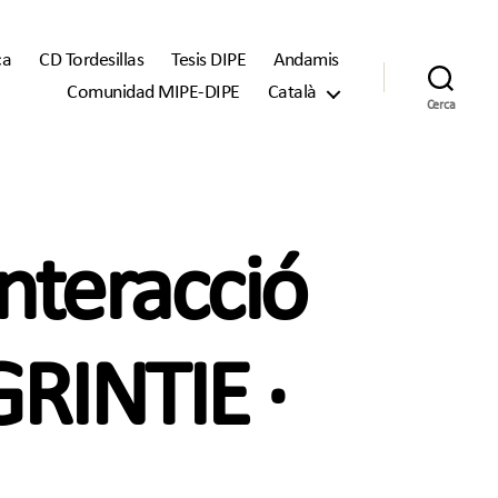
ca
CD Tordesillas
Tesis DIPE
Andamis
Comunidad MIPE-DIPE
Català
Cerca
nteracció
GRINTIE ·