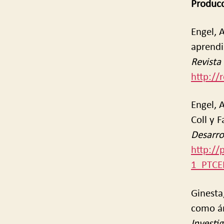
Producc
Engel, 
aprendi
Revista
http://
Engel, A
Coll y F
Desarro
http://
1_PTCE
Ginesta
como ám
Investi