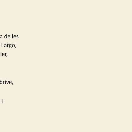
a de les
 Largo,
er,
rive,
 i