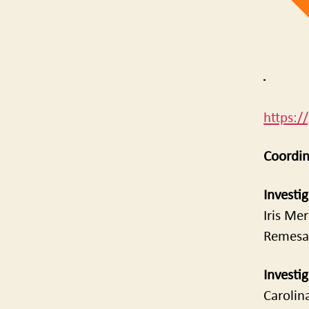
https:/
Coordin
Investi
Iris Me
Remesal
Investi
Carolin