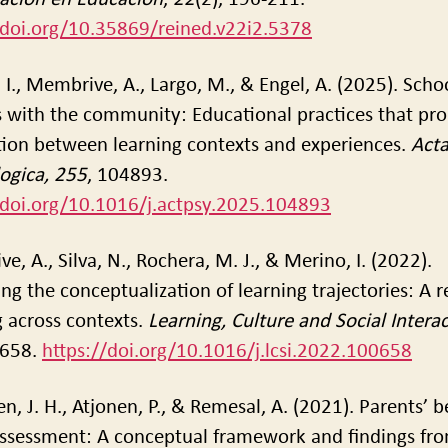
/doi.org/10.35869/reined.v22i2.5378
 I., Membrive, A., Largo, M., & Engel, A. (2025). Scho
s with the community: Educational practices that pr
ion between learning contexts and experiences.
Act
ogica, 255
, 104893.
/doi.org/10.1016/j.actpsy.2025.104893
, A., Silva, N., Rochera, M. J., & Merino, I. (2022).
ng the conceptualization of learning trajectories: A r
g across contexts.
Learning, Culture and Social Intera
0658.
https://doi.org/10.1016/j.lcsi.2022.100658
, J. H., Atjonen, P., & Remesal, A. (2021). Parents’ be
ssessment: A conceptual framework and findings fr