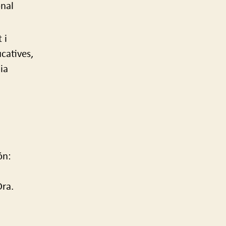
onal
 i
ucatives,
ia
ón:
Dra.