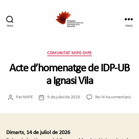
Cerca
Menú
Postgrado
Interuniversitario
en
Psicología
Categories
COMUNITAT MIPE-DIPE
de
la
Acte d’homenatge de IDP-UB
Educación
a Ignasi Vila
a
Per
MIPE
9 de juliol de 2026
No hi ha comentaris
Autor
Data
Acte
de
de
d’h
l'entrada
l'entrada
de
IDP-
UB
Dimarts
,
14
de
juliol
de
2026
a