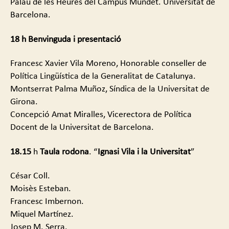
Palau de les Heures del Campus Mundet. Universitat de
Igna
Barcelona.
Vila
18 h
Benvinguda
i
presentació
Francesc Xavier Vila Moreno, Honorable conseller de
Política Lingüística de la Generalitat de Catalunya.
Montserrat Palma Muñoz, Síndica de la Universitat de
Girona.
Concepció Amat Miralles, Vicerectora de Política
Docent de la Universitat de Barcelona.
18.15
h
Taula
rodona
. “
Ignasi
Vila
i
la
Universitat
”
César Coll.
Moisès Esteban.
Francesc Imbernon.
Miquel Martínez.
Josep M. Serra.